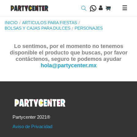
Toggl
☰
navig
INICIO
ARTICULOS PARA FIESTAS
BOLSAS Y CAJAS PARA DULCES
PERSONAJES
Lo sentimos, por el momento no tenemos
disponible el producto que buscas, por favor
contáctenos, seguro te podemos ayudar
hola@partycenter.mx
Partycenter 2021®
Aviso de Privacidad