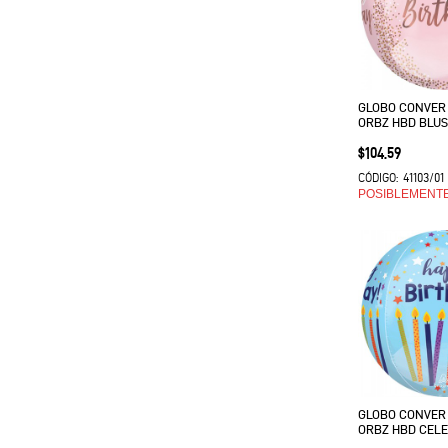
GLOBO CONVER
ORBZ HBD BLU
Precio
$104.59
41103/01
CÓDIGO:
POSIBLEMENT
GLOBO CONVER
ORBZ HBD CEL