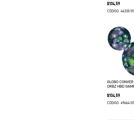
Precio
$104.59
46335/0
CÓDIGO:
GLOBO CONVER
ORBZ HBD GAM
Precio
$104.59
49664/0
CÓDIGO: