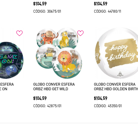
Precio
Precio
$104.59
$104.59
1
30675/01
44780/11
CÓDIGO:
CÓDIGO:
 ESFERA
GLOBO CONVER ESFERA
GLOBO CONVER ESFERA
E ON
ORBZ HBD GET WILD
ORBZ HBD GOLDEN BIRT
Precio
Precio
$104.59
$104.59
1
42875/01
45350/01
CÓDIGO:
CÓDIGO: