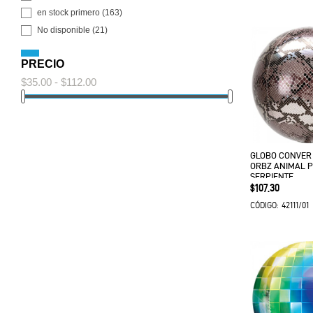
en stock primero
(163)
No disponible
(21)
PRECIO
$35.00 - $112.00
GLOBO CONVER
ORBZ ANIMAL P
SERPIENTE
Precio
$107.30
42111/01
CÓDIGO: