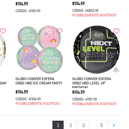
Precio
Precio
$104.59
$104.59
44852/01
41102/01
CÓDIGO:
CÓDIGO:
POSIBLEMENTE AGOTADO
GLOBO CONVER ESFERA
GLOBO CONVER ESFERA
HDAY
ORBZ HBD ICE CREAM PARTY
ORBZ HBD LEVEL UP
BIRTHDAY
Precio
$104.59
Precio
$104.59
47016/01
CÓDIGO:
41107/01
CÓDIGO:
POSIBLEMENTE AGOTADO
POSIBLEMENTE AGOTADO
1
2
3
5
…