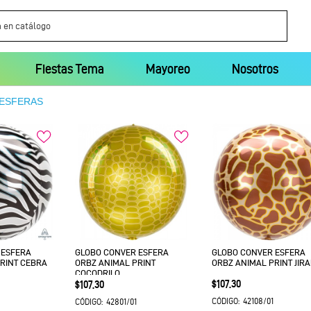
Fiestas Tema
Mayoreo
Nosotros
 ESFERAS
 ESFERA
GLOBO CONVER ESFERA
GLOBO CONVER ESFERA
RINT CEBRA
ORBZ ANIMAL PRINT
ORBZ ANIMAL PRINT JIRA
COCODRILO
Precio
Precio
$107.30
$107.30
42108/01
42801/01
CÓDIGO:
CÓDIGO: