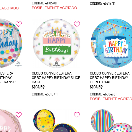
41105/01
1
CÓDIGO:
45319/11
CÓDIGO:
POSIBLEMENTE AGOTADO
E AGOTADO
 ESFERA
GLOBO CONVER ESFERA
GLOBO CONVER ESFERA
RTHDAY
ORBZ HAPPY BIRTHDAY SLICE
ORBZ HAPPY BIRTHDAY
S TRANSP
CAKE
TIERED CAKE
Precio
Precio
$104.59
$104.59
45318/11
46334/01
CÓDIGO:
CÓDIGO:
POSIBLEMENTE AGOTA