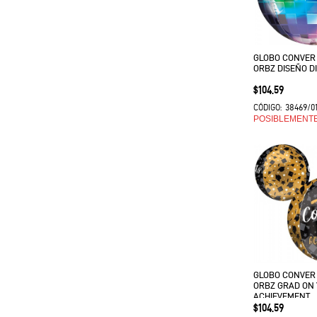
GLOBO CONVER
ORBZ DISEÑO D
Precio
$104.59
38469/0
CÓDIGO:
POSIBLEMENT
GLOBO CONVER
ORBZ GRAD ON
ACHIEVEMENT
Precio
$104.59