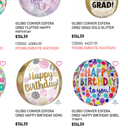
GLOBO CONVER ESFERA
GLOBO CONVER ESFERA
ORBZ FLUTTER HAPPY
ORBZ GRAD GOLD GLITTER
BIRTHDAY
Precio
Precio
$104.59
$104.59
44227/01
42884/01
CÓDIGO:
CÓDIGO:
POSIBLEMENTE AGOTADO
DO
POSIBLEMENTE AGOTADO
GLOBO CONVER ESFERA
GLOBO CONVER ESFERA
ORBZ HAPPY BIRTHDAY GEMS
ORBZ HAPPY BIRTHDAY JEWEL
TONES
Precio
$104.59
Precio
$104.59