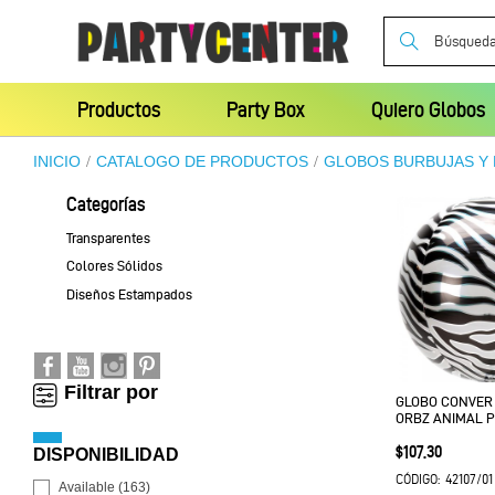
Productos
Party Box
Quiero Globos
INICIO
CATALOGO DE PRODUCTOS
GLOBOS BURBUJAS Y
categorías
Transparentes
Colores Sólidos
Diseños Estampados
filtrar por
GLOBO CONVER
ORBZ ANIMAL P
Precio
$107.30
DISPONIBILIDAD
42107/01
CÓDIGO:
Available
(163)