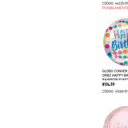
44225/0
CÓDIGO:
POSIBLEMENT
GLOBO CONVER
ORBZ HAPPY BI
RAINBOW PUFF
Precio
$104.59
41265/01
CÓDIGO: