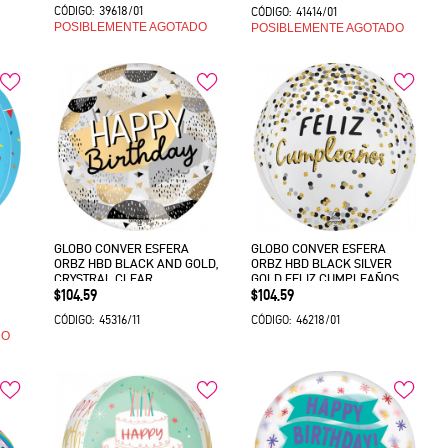
39618/01
CÓDIGO:
41414/01
CÓDIGO:
POSIBLEMENTE AGOTADO
POSIBLEMENTE AGOTADO
GLOBO CONVER ESFERA
GLOBO CONVER ESFERA
ORBZ HBD BLACK AND GOLD,
ORBZ HBD BLACK SILVER
CRYSTRAL CLEAR
GOLD FELIZ CUMPLEAÑOS
Precio
Precio
$104.59
$104.59
45316/11
46218/01
CÓDIGO:
CÓDIGO:
DO