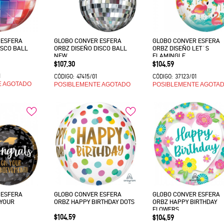
 ESFERA
GLOBO CONVER ESFERA
GLOBO CONVER ESFERA
ISCO BALL
ORBZ DISEÑO DISCO BALL
ORBZ DISEÑO LET´S
NEW
FLAMINGLE
Precio
Precio
$107.30
$104.59
1
47415/01
37123/01
CÓDIGO:
CÓDIGO:
E AGOTADO
POSIBLEMENTE AGOTADO
POSIBLEMENTE AGOTA
 ESFERA
GLOBO CONVER ESFERA
GLOBO CONVER ESFERA
 YOUR
ORBZ HAPPY BIRTHDAY DOTS
ORBZ HAPPY BIRTHDAY
FLOWERS
Precio
$104.59
Precio
$104.59