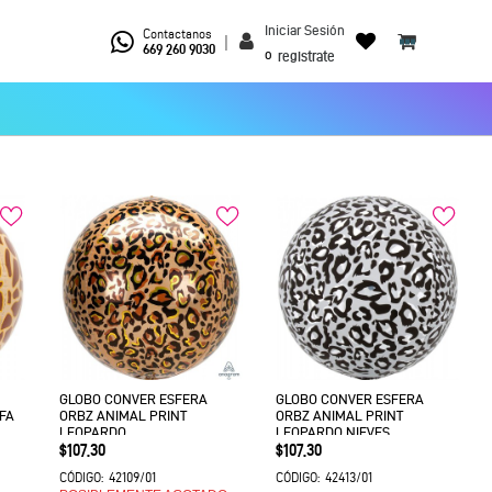
Iniciar Sesión
Contactanos
|
669 260 9030
o
registrate
GLOBO CONVER ESFERA
GLOBO CONVER ESFERA
FA
ORBZ ANIMAL PRINT
ORBZ ANIMAL PRINT
LEOPARDO
LEOPARDO NIEVES
Precio
Precio
$107.30
$107.30
42109/01
42413/01
CÓDIGO:
CÓDIGO: