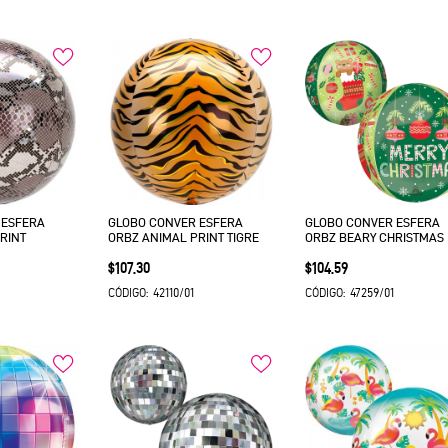
 ESFERA
GLOBO CONVER ESFERA
GLOBO CONVER ESFERA
RINT
ORBZ ANIMAL PRINT TIGRE
ORBZ BEARY CHRISTMAS
Precio
Precio
$107.30
$104.59
42110/01
47259/01
CÓDIGO:
CÓDIGO: