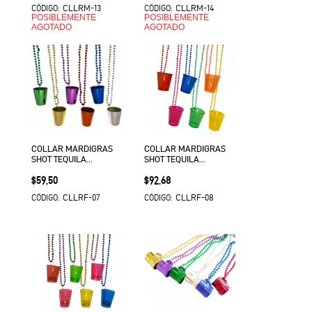
CLLRM-13
CLLRM-14
CÓDIGO:
CÓDIGO:
POSIBLEMENTE
POSIBLEMENTE
AGOTADO
AGOTADO
COLLAR MARDIGRAS
COLLAR MARDIGRAS
SHOT TEQUILA
SHOT TEQUILA
METALICO 6PZ SKH
TRANSPARENTE 6PZ
Precio
Precio
$59.50
$92.68
VMF EURO
VMF
CLLRF-07
CLLRF-08
CÓDIGO:
CÓDIGO: