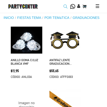
Toggl
☰
navig
INICIO
FIESTAS TEMA
POR TEMáTICA
GRADUACIONES
ANILLO GOMA C/LUZ
ANTIFAZ LENTE
BLANCA VMF
GRADUCACION
CARTON C/12 VMF
Precio
Precio
$11.95
$55.65
ANL03A
ATFFG003
CÓDIGO:
CÓDIGO: