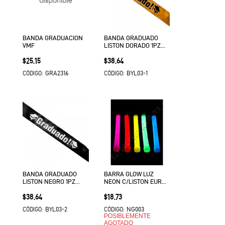
BANDA GRADUACION
BANDA GRADUADO
VMF
LISTON DORADO 1PZ
VMF
Precio
Precio
$25.15
$38.64
GRA2316
BYL03-1
CÓDIGO:
CÓDIGO:
BANDA GRADUADO
BARRA GLOW LUZ
LISTON NEGRO 1PZ
NEON C/LISTON EURO
VMF
VMF
Precio
Precio
$38.64
$18.73
BYL03-2
NG003
CÓDIGO:
CÓDIGO:
POSIBLEMENTE
AGOTADO