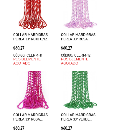
COLLAR MARDIGRAS
COLLAR MARDIGRAS
PERLA 33" ROJO C/12
PERLA 33" ROSA
EURO VMF
CLARO C/12 VMF
Precio
Precio
$60.27
$60.27
CLLRM-11
CLLRM-12
CÓDIGO:
CÓDIGO:
POSIBLEMENTE
POSIBLEMENTE
AGOTADO
AGOTADO
COLLAR MARDIGRAS
COLLAR MARDIGRAS
PERLA 33" ROSA
PERLA 33" VERDE
MAGENTA C/12 EURO
ESMERALDA C/12 EURO
Precio
Precio
$60.27
$60.27
VMF
VMF