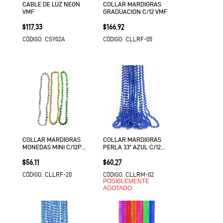
CABLE DE LUZ NEON
COLLAR MARDIGRAS
VMF
GRADUACION C/12 VMF
Precio
Precio
$117.33
$166.92
CSY02A
CLLRF-05
CÓDIGO:
CÓDIGO:
COLLAR MARDIGRAS
COLLAR MARDIGRAS
MONEDAS MINI C/12PZ
PERLA 33" AZUL C/12
SKH
EURO VMF
Precio
Precio
$56.11
$60.27
CLLRF-20
CLLRM-02
CÓDIGO:
CÓDIGO:
POSIBLEMENTE
AGOTADO