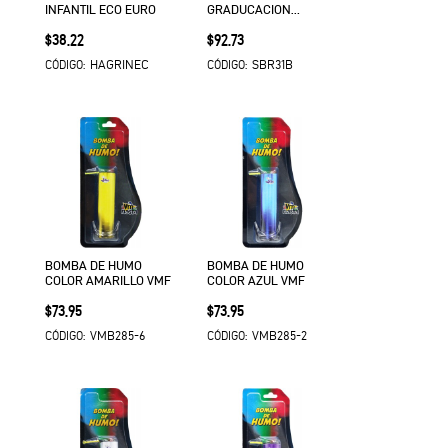
INFANTIL ECO EURO
GRADUCACION
ARMABLE VMF
Precio
Precio
$38.22
$92.73
HAGRINEC
SBR31B
CÓDIGO:
CÓDIGO:
BOMBA DE HUMO
BOMBA DE HUMO
COLOR AMARILLO VMF
COLOR AZUL VMF
Precio
Precio
$73.95
$73.95
VMB285-6
VMB285-2
CÓDIGO:
CÓDIGO: