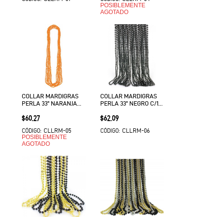
POSIBLEMENTE
AGOTADO
COLLAR MARDIGRAS
COLLAR MARDIGRAS
PERLA 33" NARANJA
PERLA 33" NEGRO C/12
C/12 EURO VMF
EURO VMF
Precio
Precio
$60.27
$62.09
CLLRM-05
CLLRM-06
CÓDIGO:
CÓDIGO:
POSIBLEMENTE
AGOTADO