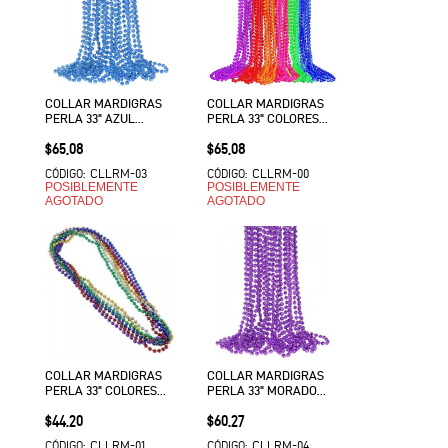
COLLAR MARDIGRAS
COLLAR MARDIGRAS
PERLA 33" AZUL
PERLA 33" COLORES
CLARO C/12 VMF
NEON C/12 VMF
Precio
Precio
$65.08
$65.08
CLLRM-03
CLLRM-00
CÓDIGO:
CÓDIGO:
POSIBLEMENTE
POSIBLEMENTE
AGOTADO
AGOTADO
COLLAR MARDIGRAS
COLLAR MARDIGRAS
PERLA 33" COLORES
PERLA 33" MORADO
SURTIDO C/12 SKH
C/12 EURO VMF
Precio
Precio
$44.20
$60.27
EURO VMF
CLLRM-01
CLLRM-04
CÓDIGO:
CÓDIGO: