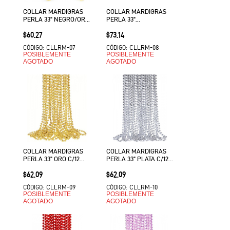
COLLAR MARDIGRAS
COLLAR MARDIGRAS
PERLA 33" NEGRO/ORO
PERLA 33"
C/12 VMF
NEGRO/ORO/PLATA
Precio
Precio
$60.27
$73.14
C/12 VMF
CLLRM-07
CLLRM-08
CÓDIGO:
CÓDIGO:
POSIBLEMENTE
POSIBLEMENTE
AGOTADO
AGOTADO
COLLAR MARDIGRAS
COLLAR MARDIGRAS
PERLA 33" ORO C/12
PERLA 33" PLATA C/12
EURO VMF
EURO VMF
Precio
Precio
$62.09
$62.09
CLLRM-09
CLLRM-10
CÓDIGO:
CÓDIGO:
POSIBLEMENTE
POSIBLEMENTE
AGOTADO
AGOTADO