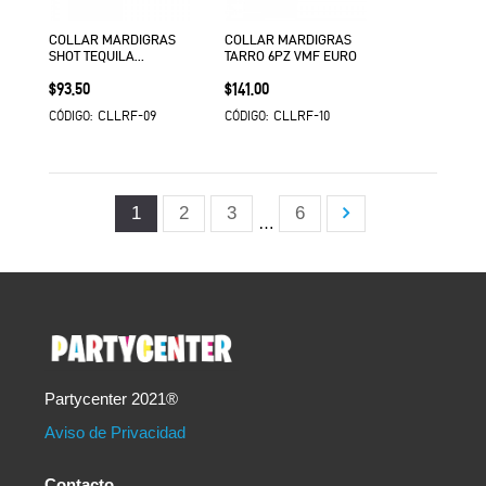
COLLAR MARDIGRAS
COLLAR MARDIGRAS
SHOT TEQUILA
TARRO 6PZ VMF EURO
TRANSPARENTE CON
Precio
Precio
$93.50
$141.00
LUZ 6PZ SKH VMF
CLLRF-09
CLLRF-10
CÓDIGO:
CÓDIGO:
1
2
3
6
…
Partycenter 2021®
Aviso de Privacidad
Contacto