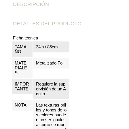
DESCRIPCIÓN
DETALLES DEL PRODUCTO
Ficha técnica
TAMA
34in / 86cm
ÑO
MATE
Metalizado Foil
RIALE
S
IMPOR
Requiere la sup
TANTE
ervisión de un A
dulto
NOTA
Las texturas bril
los y tonos de lo
s colores puede
n no ser iguales
a como se mue