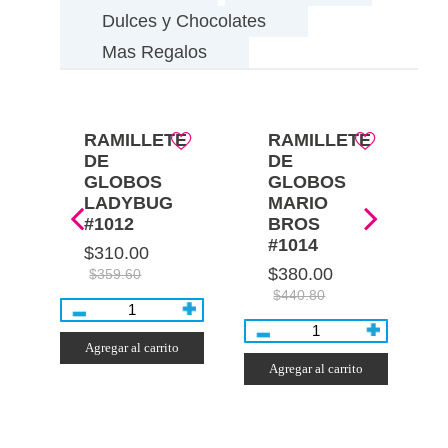
Dulces y Chocolates
Mas Regalos
E
RAMILLETE
RAMILLETE
DE
DE
GLOBOS
GLOBOS
LADYBUG
MARIO
#1012
BROS
#1014
$310.00
$380.00
$359.60
$440.80
Agregar al carrito
Agregar al carrito