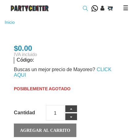
Toggl
☰
navig
Inicio
$0.00
IVA incluido
Código:
Buscas un mejor precio de Mayoreo?
CLICK
AQUI
POSIBLEMENTE AGOTADO
Cantidad
AGREGAR AL CARRITO