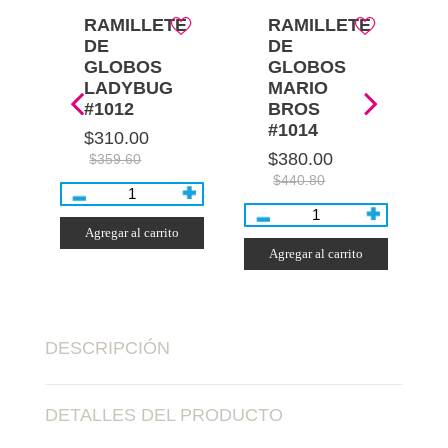
E
RAMILLETE
RAMILLETE
DE
DE
GLOBOS
GLOBOS
LADYBUG
MARIO
#1012
BROS
#1014
$310.00
$380.00
$359.60
$440.80
Agregar al carrito
Agregar al carrito
DESCRIPCIÓN
DETALLES DEL PRODUCTO