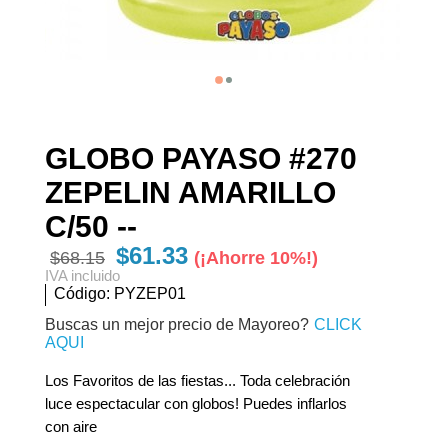
GLOBO PAYASO #270
ZEPELIN AMARILLO
C/50 --
$61.33
$68.15
¡Ahorre 10%!
IVA incluido
Código:
PYZEP01
Buscas un mejor precio de Mayoreo?
CLICK
AQUI
Los Favoritos de las fiestas... Toda celebración
luce espectacular con globos! Puedes inflarlos
con aire