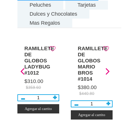
Peluches
Tarjetas
Dulces y Chocolates
Mas Regalos
E
RAMILLETE
RAMILLETE
DE
DE
GLOBOS
GLOBOS
LADYBUG
MARIO
#1012
BROS
#1014
$310.00
$380.00
$359.60
$440.80
Agregar al carrito
Agregar al carrito