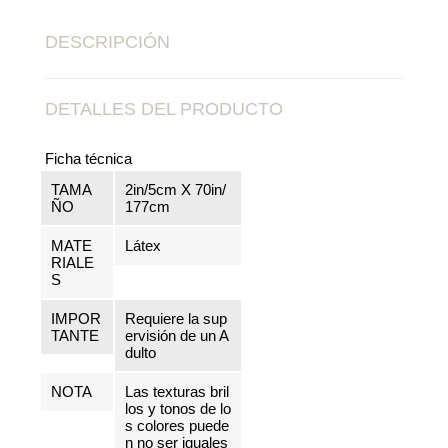
DESCRIPCIÓN
DETALLES DEL PRODUCTO
Ficha técnica
TAMA
2in/5cm X 70in/
ÑO
177cm
MATE
Látex
RIALE
S
IMPOR
Requiere la sup
TANTE
ervisión de un A
dulto
NOTA
Las texturas bril
los y tonos de lo
s colores puede
n no ser iguales