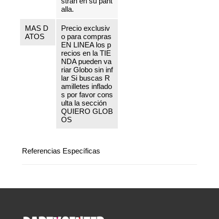
stran en su pant
alla.
MAS D
Precio exclusiv
ATOS
o para compras
EN LINEA los p
recios en la TIE
NDA pueden va
riar Globo sin inf
lar Si buscas R
amilletes inflado
s por favor cons
ulta la sección
QUIERO GLOB
OS
Referencias Específicas